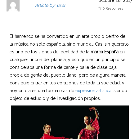
octubre 28, 2017
Aut
A
Article by: user
0 Responses
hor
u
Gra
t
vata
h
r is
o
El flamenco se ha convertido en un arte propio dentro de
sho
r
la música no sólo española, sino mundial. Casi sin quererlo
wn
s
es uno de los signos de identidad de la
marca España
en
her
l
cualquier rincón del planeta, y eso que en un principio se
e.
i
consideraba una forma de cante y baile de clase baja,
Clic
n
propia de gente del pueblo llano; pero de alguna manera,
kabl
k
consiguió entrar en los corazones de toda la sociedad, y
e
t
hoy en día es una forma más de
expresión artística
, siendo
link
o
objeto de estudio y de investigación propios.
to
a
Aut
u
hor
t
pag
h
e.
o