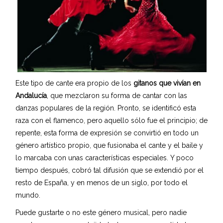
r
w
e
b
s
i
t
Este tipo de cante era propio de los
gitanos que vivían en
e
Andalucía
, que mezclaron su forma de cantar con las
o
danzas populares de la región. Pronto, se identificó esta
r
raza con el flamenco, pero aquello sólo fue el principio; de
o
repente, esta forma de expresión se convirtió en todo un
t
género artístico propio, que fusionaba el cante y el baile y
h
lo marcaba con unas características especiales. Y poco
e
tiempo después, cobró tal difusión que se extendió por el
r
resto de España, y en menos de un siglo, por todo el
w
mundo.
o
Puede gustarte o no este género musical, pero nadie
r