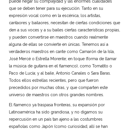
puede negar su complejidad y las enormes cualidades
k
que se deben tener para su ejecución. Tanto en su
s
expresión vocal como en la escénica, los artistas,
.
cantaores y bailaores, necesitan de ciertas condiciones que
c
den a sus voces y a su bailes ciertas características propias,
o
y pueden convertirse en maestros cuando realmente
n
alguna de ellas se convierte en únicas. Tenemos así a
t
verdaderos maestros en cante como Camarón de la Isla,
a
José Mercé o Estrella Morente; en toque (forma de llamar
c
la música de guitarra en el flamenco), como Tomatito o
t
Paco de Lucía; y al baile, Antonio Canales o Sara Baras.
o
Todos ellos estrellas recientes, pero que fueron
_
precedidos por muchas otras, y que comparten este
k
universo de maestros con otros grandes nombres.
3
0
El flamenco ya traspasa fronteras, su expansión por
7
Latinoamérica ha sido grandiosa, y no digamos su
5
repercusión en un país tan ajeno a las costumbres
q
españolas como Japón (como curiosidad, allí se han