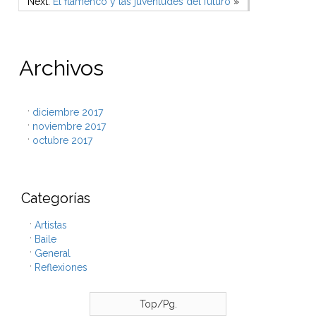
Navegación de entradas
Next Post
Next:
El flamenco y las juventudes del futuro
»
Archivos
diciembre 2017
noviembre 2017
octubre 2017
Categorías
Artistas
Baile
General
Reflexiones
Top/Pg.